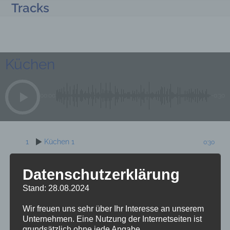
Tracks
Open
Close
Skip
to
mobile
mobile
content
menu
menu
Küchen
00:00
-0:30
1
Küchen 1
0:30
2
Küchen 2
0:31
Datenschutzerklärung
Stand: 28.08.2024
3
Küchen 3
0:29
Wir freuen uns sehr über Ihr Interesse an unserem
4
Möbel 1
0:30
Unternehmen. Eine Nutzung der Internetseiten ist
grundsätzlich ohne jede Angabe