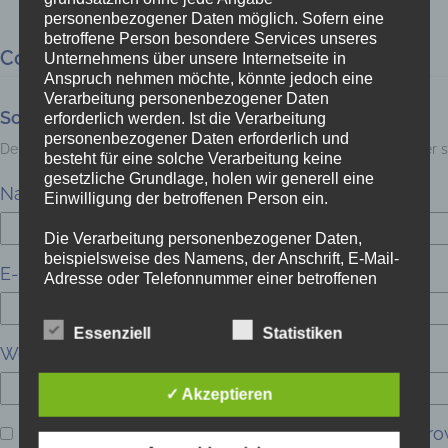
personenbezogener Daten möglich. Sofern eine
betroffene Person besondere Services unseres
Comments (0)
Unternehmens über unsere Internetseite in
Anspruch nehmen möchte, könnte jedoch eine
Verarbeitung personenbezogener Daten
Schreibe einen Kommentar
erforderlich werden. Ist die Verarbeitung
personenbezogener Daten erforderlich und
Deine E-Mail-Adresse wird nicht veröffentlicht.
Erforderliche Felder 
besteht für eine solche Verarbeitung keine
gesetzliche Grundlage, holen wir generell eine
Name
*
Einwilligung der betroffenen Person ein.
Die Verarbeitung personenbezogener Daten,
beispielsweise des Namens, der Anschrift, E-Mail-
E-Mail-Adresse
*
Adresse oder Telefonnummer einer betroffenen
Person, erfolgt stets im Einklang mit der
Datenschutz-Grundverordnung und in
Essenziell
Statistiken
Übereinstimmung mit den für uns geltenden
Website
landesspezifischen Datenschutzbestimmungen.
Mittels dieser Datenschutzerklärung möchte unser
✓ Akzeptieren
Unternehmen die Öffentlichkeit über Art, Umfang
und Zweck der von uns erhobenen, genutzten und
Name, E-Mail-Adresse und Website in diesem Bro
verarbeiteten personenbezogenen Daten