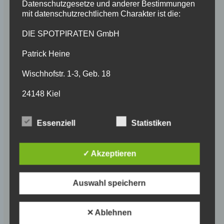
Datenschutzgesetze und anderer Bestimmungen
mit datenschutzrechtlichem Charakter ist die:
DIE SPOTPIRATEN GmbH
Patrick Heine
Wischhofstr. 1-3, Geb. 18
24148 Kiel
Deutschland
Essenziell
Statistiken
043166670138
✓ Akzeptieren
E-Mail: SERVICE@DIESPOTPIRATEN.DE
DE814268624
Auswahl speichern
Cookies / SessionStorage / LocalStorage
Die Internetseiten verwenden teilweise so
✕ Ablehnen
genannte Cookies, LocalStorage und