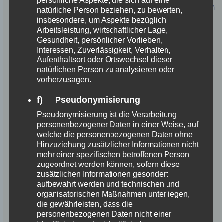
persönliche Aspekte, die sich auf eine
Buchen Sie hier Ihren lokalen Radiospot für den
natürliche Person beziehen, zu bewerten,
Point of Sale.
insbesondere, um Aspekte bezüglich
Arbeitsleistung, wirtschaftlicher Lage,
Mit den SPOTPIRATEN täglich on air und
Gesundheit, persönlicher Vorlieben,
stündlich präsent.
Interessen, Zuverlässigkeit, Verhalten,
Aufenthaltsort oder Ortswechsel dieser
Bei Ihnen vor Ort im Instore-Radio unserer
natürlichen Person zu analysieren oder
Handelsketten.
vorherzusagen.
f) Pseudonymisierung
Pseudonymisierung ist die Verarbeitung
personenbezogener Daten in einer Weise, auf
welche die personenbezogenen Daten ohne
Hinzuziehung zusätzlicher Informationen nicht
mehr einer spezifischen betroffenen Person
zugeordnet werden können, sofern diese
zusätzlichen Informationen gesondert
aufbewahrt werden und technischen und
organisatorischen Maßnahmen unterliegen,
die gewährleisten, dass die
personenbezogenen Daten nicht einer